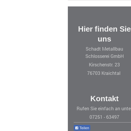
Hier finden Sie
uns
Schadt Metallbau
Schlosserei GmbH
Kirschenstr. 23
76703 Kraichtal
Kontakt
Rufen Sie einfach an unte
07251 - 63497
Teilen